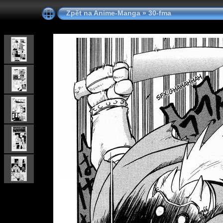
Zpět na Anime-Manga
»
30-fma