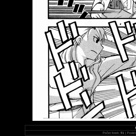
Počet fotek:
51
| Posled