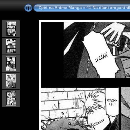
Zpět na Anime-Manga
»
41-Na dlani arogantn