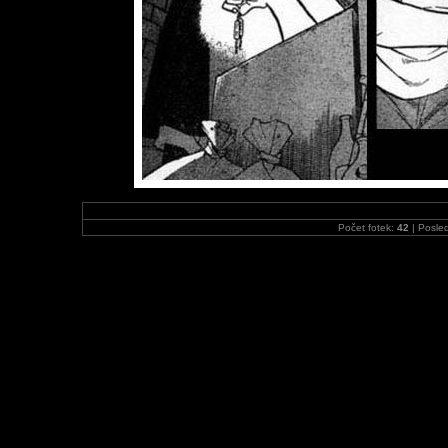
Počet fotek:
42
| Posled