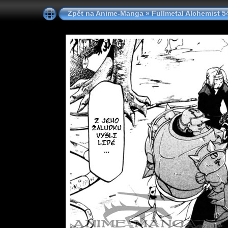
Zpět na Anime-Manga
»
Fullmetal Alchemist 5