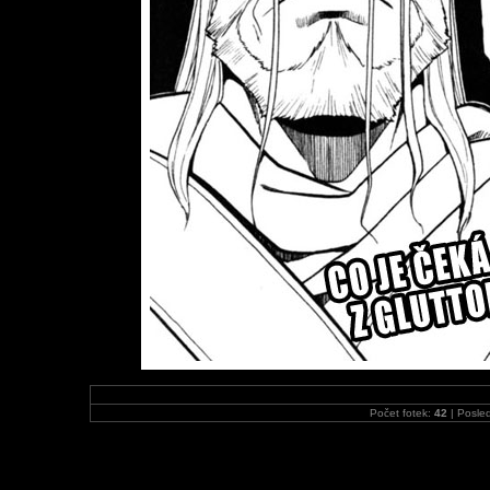
Počet fotek:
42
| Posled