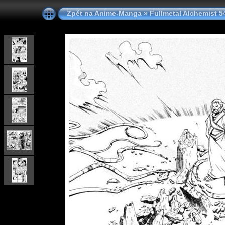
Zpět na Anime-Manga
»
Fullmetal Alchemist 5