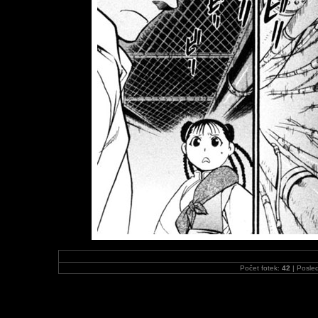
Počet fotek:
42
| Posled