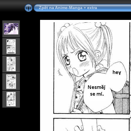
Zpět na Anime-Manga
»
extra