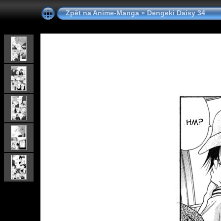
Zpět na Anime-Manga
»
Dengeki Daisy 34