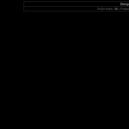
Denge
Počet fotek:
38
| Posled