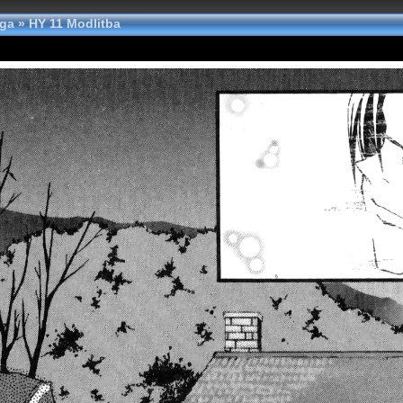
nga
»
HY 11 Modlitba