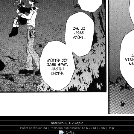
hatenko02-112 kopie
Počet obrázkov:
24
| Posledná aktualizácia:
12.6.2013 12:06
|
Help