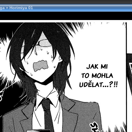
nga
»
Horimiya 01