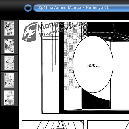
Zpět na Anime-Manga
»
Horimiya 01