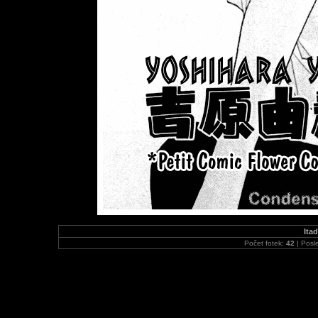
Ita
Počet fotek:
42
| Posl