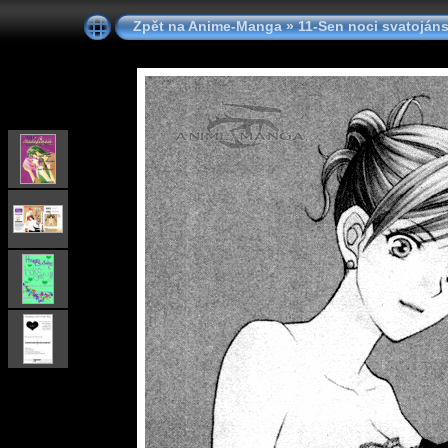
Zpět na Anime-Manga
»
11-Sen noci svatojáns