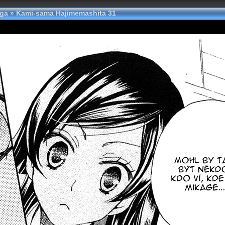
nga
»
Kami-sama Hajimemashita 31