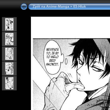
Zpět na Anime-Manga
»
03-Hluk