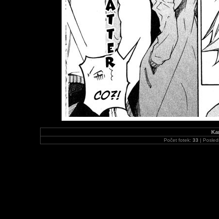
Kar
Počet fotek:
33
| Posled