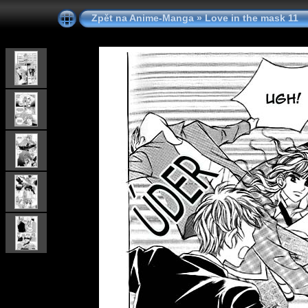
Zpět na Anime-Manga
»
Love in the mask 11