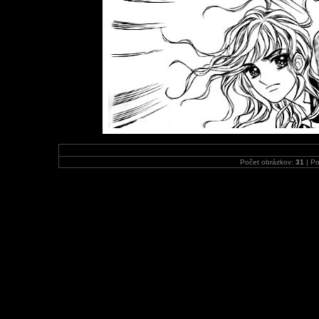
Počet obrázkov:
31
| Po