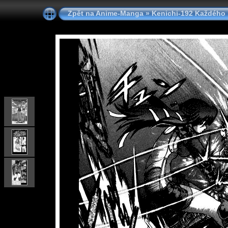
Zpět na Anime-Manga
»
Kenichi-192 Každého 