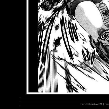
Počet obrázkov:
21
| Pos