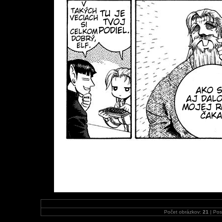
Počet obrázkov:
21
| Pos