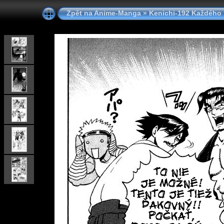
Zpět na Anime-Manga
»
Kenichi-192 Každého 