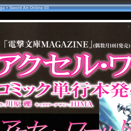
nga
»
Sword Art Online 03