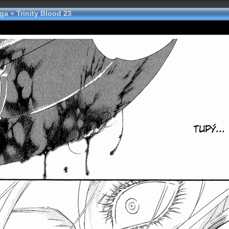
nga
»
Trinity Blood 23