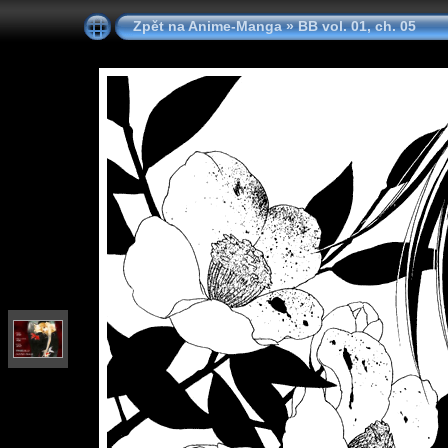
Zpět na Anime-Manga
»
BB vol. 01, ch. 05