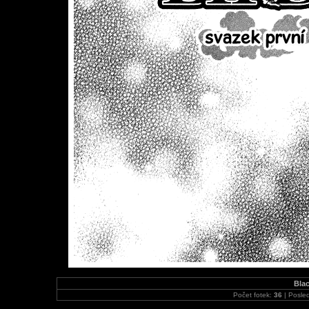
Blac
Počet fotek:
36
| Posled