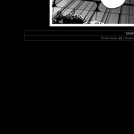
Unti
Počet fotek:
22
| Posled