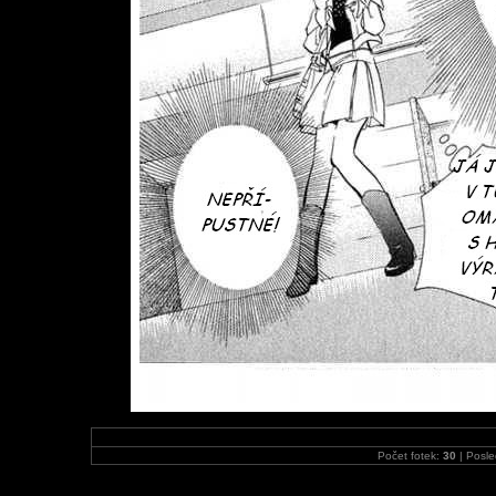
Počet fotek:
30
| Posle