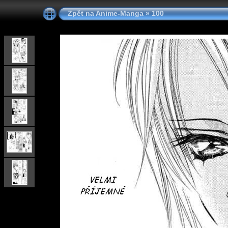
Zpět na Anime-Manga
»
100