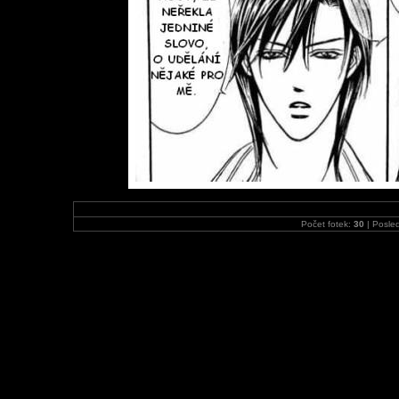
Počet fotek:
30
| Posled