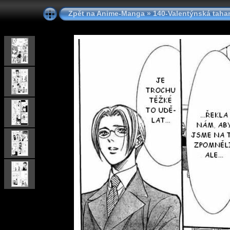
Zpět na Anime-Manga
»
140-Valentýnská taha