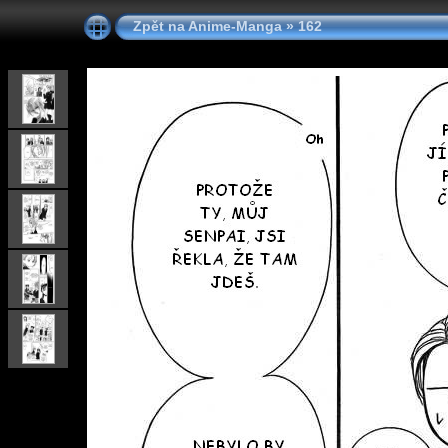
Zpět na Anime-Manga
»
162