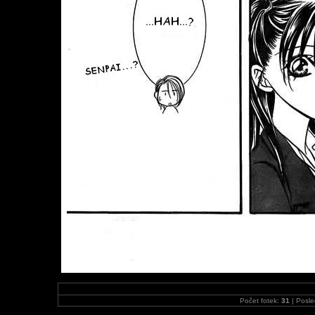
Počet fotek:
31
| Posle