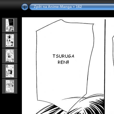
Zpět na Anime-Manga
»
162