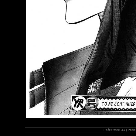
Počet fotek:
31
| Posle