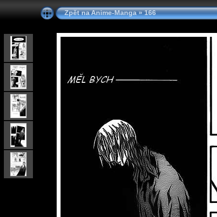
Zpět na Anime-Manga
»
166