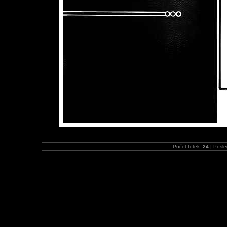
Počet fotek:
24
| Posle