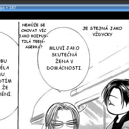
nga
»
187