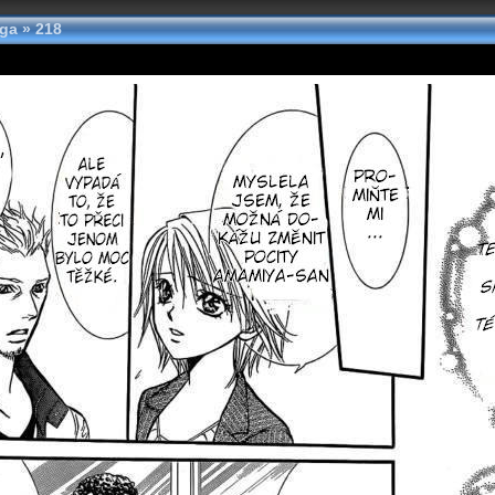
nga
»
218