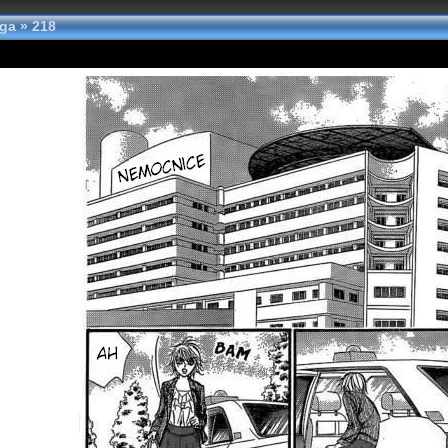
nga
»
218