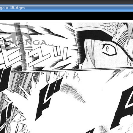
nga
»
45-dgm