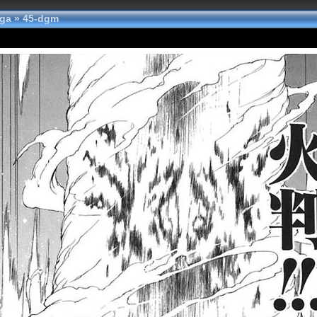
nga
»
45-dgm