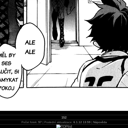
152
Počet fotek:
57
| Poslední aktualizace:
6.1.12 13:59
|
Nápověda