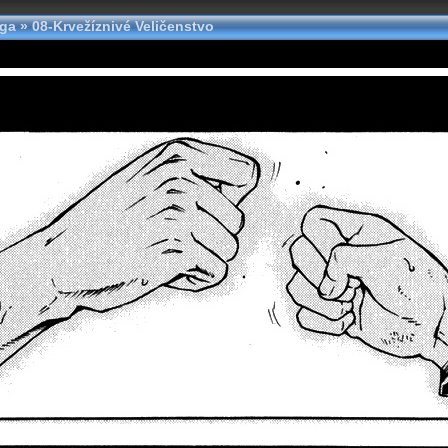
nga
»
08-Krvežíznivé Veličenstvo