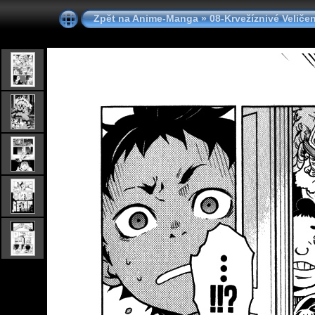
Zpět na Anime-Manga
»
08-Krvežíznivé Veliče