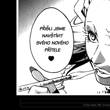
Počet fotek:
57
| Posle