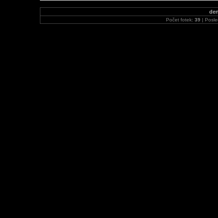
den
Počet fotek:
39
| Posle