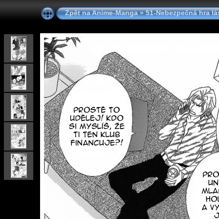
Zpět na Anime-Manga
»
51-Nebezpečná hra lá