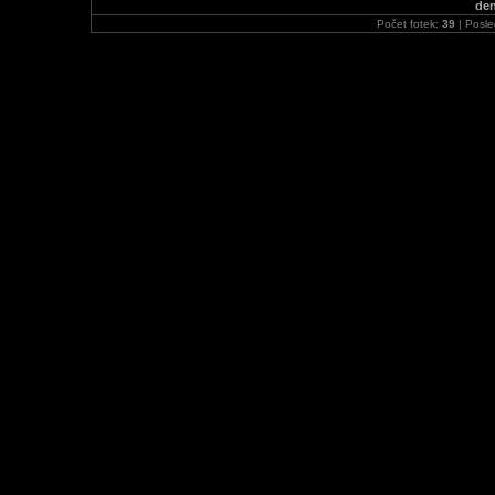
den
Počet fotek:
39
| Posle