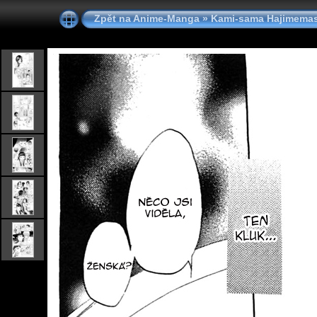
Zpět na Anime-Manga
»
Kami-sama Hajimemas