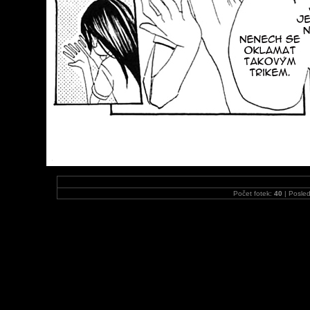
Počet fotek:
40
| Posled