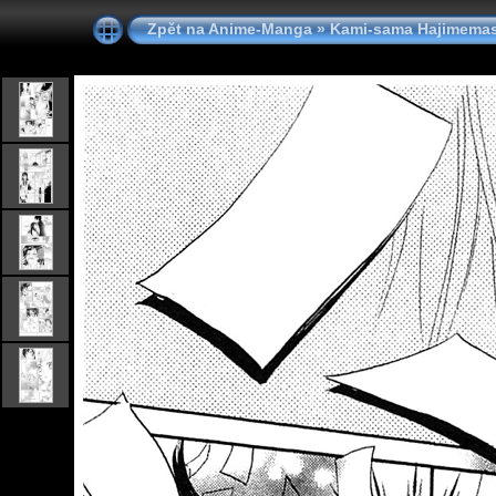
Zpět na Anime-Manga
»
Kami-sama Hajimemas