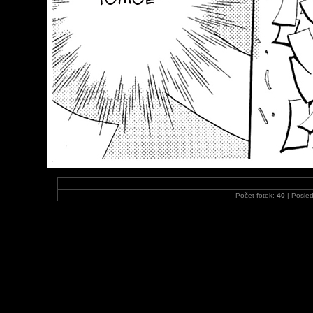
Počet fotek:
40
| Posled