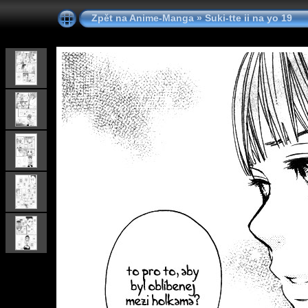
Zpět na Anime-Manga
»
Suki-tte ii na yo 19