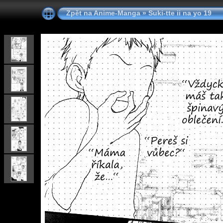
Zpět na Anime-Manga
»
Suki-tte ii na yo 19