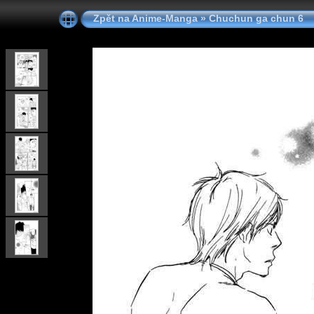
Zpět na Anime-Manga
»
Chuchun ga chun 6