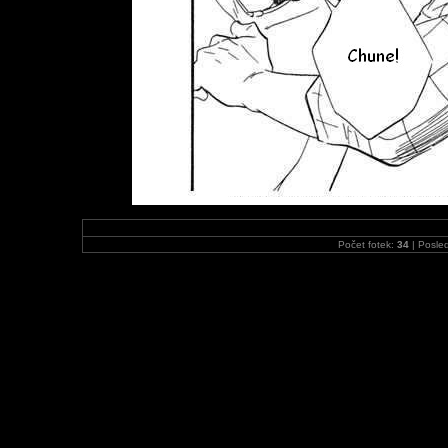
Počet fotek:
34
| Posled