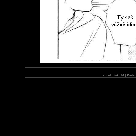
Počet fotek:
34
| Posled