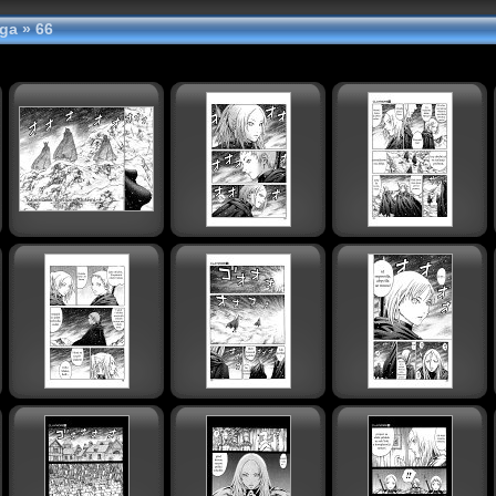
nga
» 66