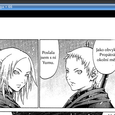
nga
»
66