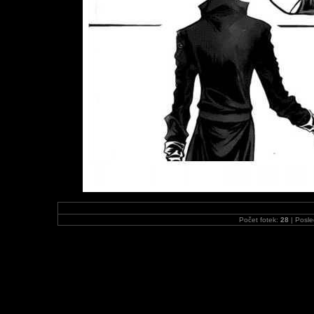
Počet fotek:
28
| Posle