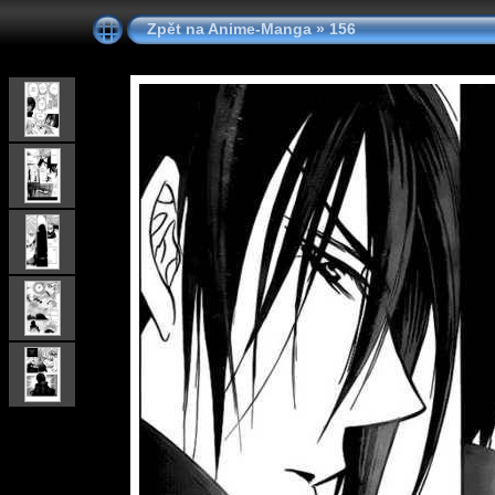
Zpět na Anime-Manga
»
156