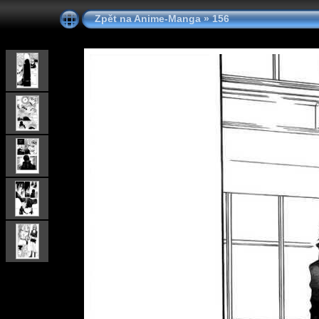
Zpět na Anime-Manga
»
156