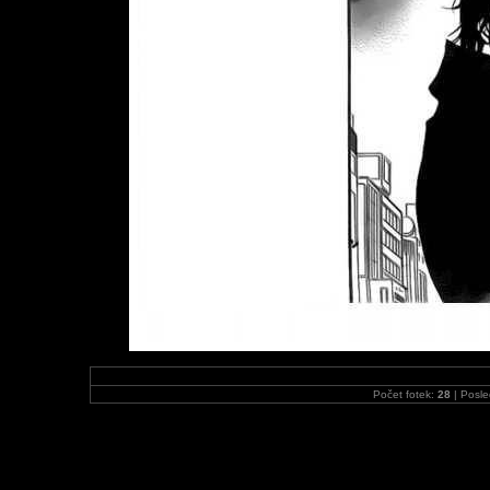
Počet fotek:
28
| Posle