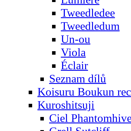
Tweedledee
Tweedledum
Un-ou
Viola
Éclair
Seznam dílů
Koisuru Boukun rec
Kuroshitsuji
Ciel Phantomhiv