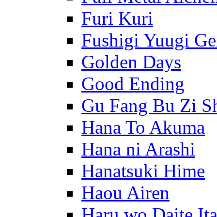
Furi Kuri
Fushigi Yuugi G
Golden Days
Good Ending
Gu Fang Bu Zi S
Hana To Akuma
Hana ni Arashi
Hanatsuki Hime
Haou Airen
Haru wo Daite It