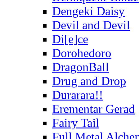
Dengeki Daisy
Devil and Devil
Di[e]ce
Dorohedoro
DragonBall
Drug and Drop
Durarara!!
Erementar Gerad
Fairy Tail
Full Metal Alche