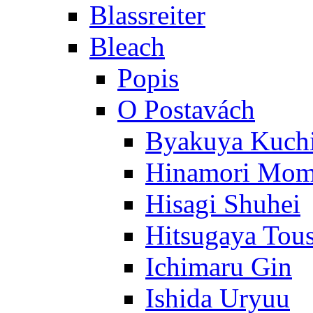
Blassreiter
Bleach
Popis
O Postavách
Byakuya Kuch
Hinamori Mo
Hisagi Shuhei
Hitsugaya Tou
Ichimaru Gin
Ishida Uryuu