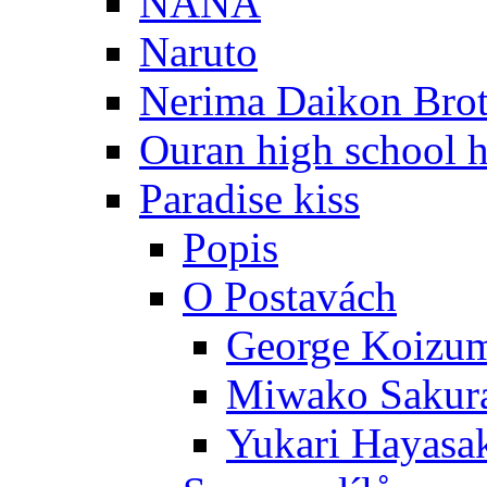
NANA
Naruto
Nerima Daikon Brot
Ouran high school h
Paradise kiss
Popis
O Postavách
George Koizu
Miwako Sakur
Yukari Hayasa