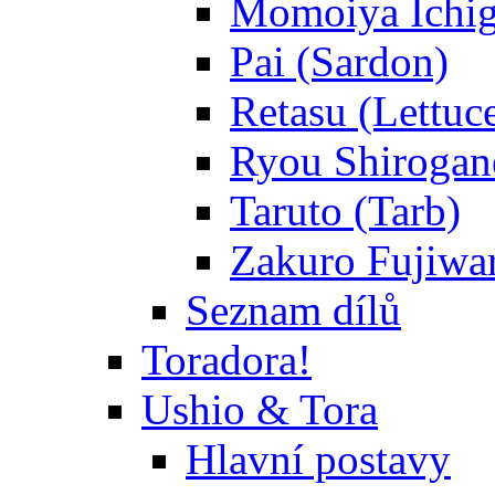
Momoiya Ichig
Pai (Sardon)
Retasu (Lettuc
Ryou Shirogane
Taruto (Tarb)
Zakuro Fujiwar
Seznam dílů
Toradora!
Ushio & Tora
Hlavní postavy