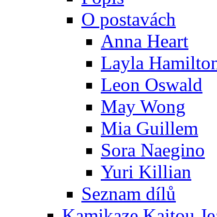
O postavách
Anna Heart
Layla Hamilto
Leon Oswald
May Wong
Mia Guillem
Sora Naegino
Yuri Killian
Seznam dílů
Kamikaze Kaitou Je