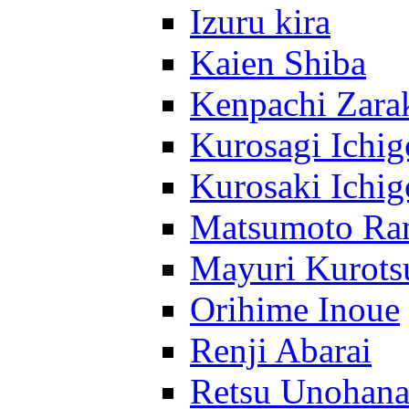
Izuru kira
Kaien Shiba
Kenpachi Zara
Kurosagi Ichig
Kurosaki Ichig
Matsumoto Ra
Mayuri Kurots
Orihime Inoue
Renji Abarai
Retsu Unohan