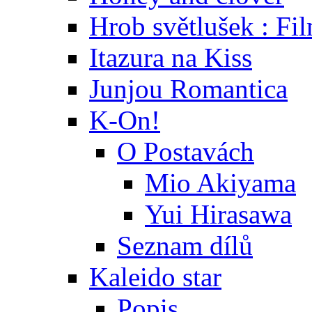
Hrob světlušek : Fi
Itazura na Kiss
Junjou Romantica
K-On!
O Postavách
Mio Akiyama
Yui Hirasawa
Seznam dílů
Kaleido star
Popis