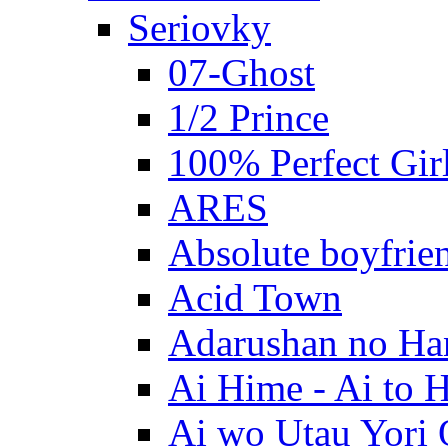
Seriovky
07-Ghost
1/2 Prince
100% Perfect Gir
ARES
Absolute boyfrie
Acid Town
Adarushan no H
Ai Hime - Ai to 
Ai wo Utau Yori 