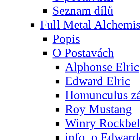
Seznam dílů
Full Metal Alchemis
Popis
O Postavách
Alphonse Elric
Edward Elric
Homunculus zák
Roy Mustang
Winry Rockbel
info. o Edward