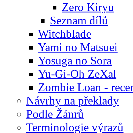
Zero Kiryu
Seznam dílů
Witchblade
Yami no Matsuei
Yosuga no Sora
Yu-Gi-Oh ZeXal
Zombie Loan - rece
Návrhy na překlady
Podle Žánrů
Terminologie výrazů