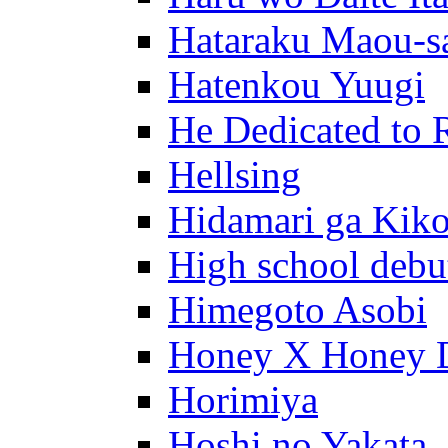
Hataraku Maou-s
Hatenkou Yuugi
He Dedicated to 
Hellsing
Hidamari ga Kik
High school debu
Himegoto Asobi
Honey X Honey 
Horimiya
Hoshi no Yakata