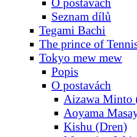
O postavách
Seznam dílů
Tegami Bachi
The prince of Tenni
Tokyo mew mew
Popis
O postavách
Aizawa Minto 
Aoyama Masay
Kishu (Dren)