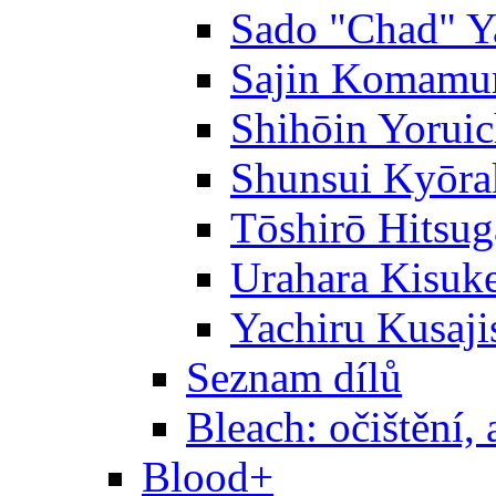
Sado "Chad" Y
Sajin Komamu
Shihōin Yoruic
Shunsui Kyōra
Tōshirō Hitsu
Urahara Kisuk
Yachiru Kusaji
Seznam dílů
Bleach: očištění, 
Blood+