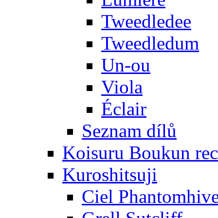
Tweedledee
Tweedledum
Un-ou
Viola
Éclair
Seznam dílů
Koisuru Boukun rec
Kuroshitsuji
Ciel Phantomhiv