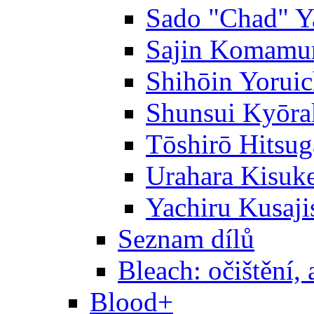
Sado "Chad" Y
Sajin Komamu
Shihōin Yoruic
Shunsui Kyōra
Tōshirō Hitsu
Urahara Kisuk
Yachiru Kusaji
Seznam dílů
Bleach: očištění, 
Blood+