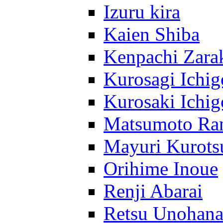
Izuru kira
Kaien Shiba
Kenpachi Zara
Kurosagi Ichig
Kurosaki Ichig
Matsumoto Ra
Mayuri Kurots
Orihime Inoue
Renji Abarai
Retsu Unohan