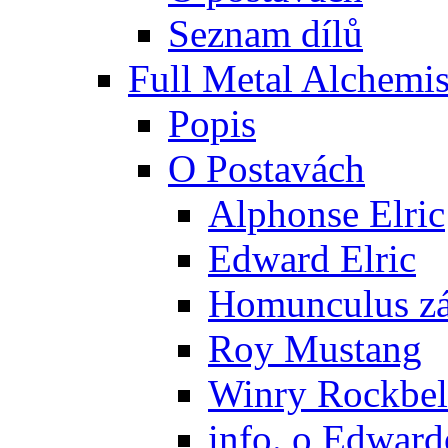
Seznam dílů
Full Metal Alchemis
Popis
O Postavách
Alphonse Elric
Edward Elric
Homunculus zák
Roy Mustang
Winry Rockbel
info. o Edward