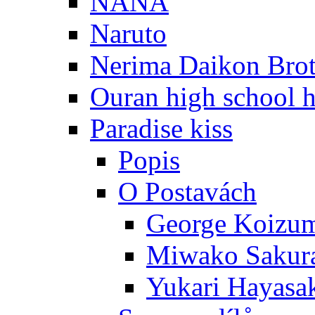
NANA
Naruto
Nerima Daikon Brot
Ouran high school h
Paradise kiss
Popis
O Postavách
George Koizu
Miwako Sakur
Yukari Hayasa