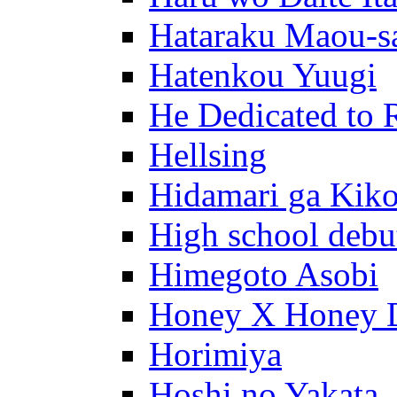
Hataraku Maou-s
Hatenkou Yuugi
He Dedicated to 
Hellsing
Hidamari ga Kik
High school debu
Himegoto Asobi
Honey X Honey 
Horimiya
Hoshi no Yakata