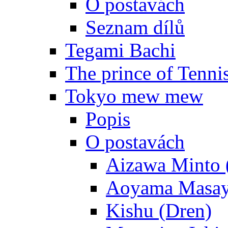
O postavách
Seznam dílů
Tegami Bachi
The prince of Tenni
Tokyo mew mew
Popis
O postavách
Aizawa Minto 
Aoyama Masay
Kishu (Dren)