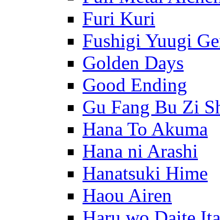
Furi Kuri
Fushigi Yuugi G
Golden Days
Good Ending
Gu Fang Bu Zi S
Hana To Akuma
Hana ni Arashi
Hanatsuki Hime
Haou Airen
Haru wo Daite It