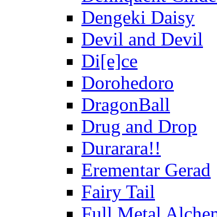
Dengeki Daisy
Devil and Devil
Di[e]ce
Dorohedoro
DragonBall
Drug and Drop
Durarara!!
Erementar Gerad
Fairy Tail
Full Metal Alche