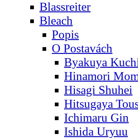
Blassreiter
Bleach
Popis
O Postavách
Byakuya Kuch
Hinamori Mo
Hisagi Shuhei
Hitsugaya Tou
Ichimaru Gin
Ishida Uryuu