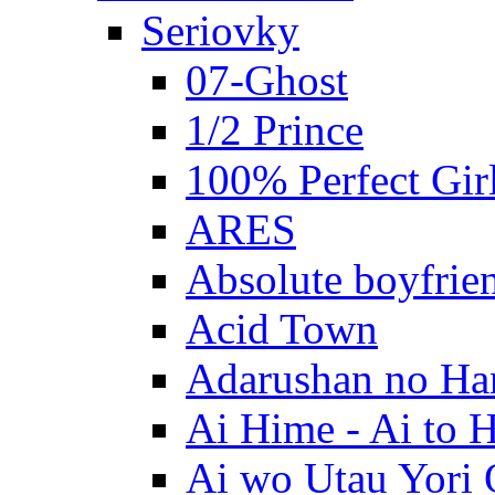
Seriovky
07-Ghost
1/2 Prince
100% Perfect Gir
ARES
Absolute boyfrie
Acid Town
Adarushan no H
Ai Hime - Ai to 
Ai wo Utau Yori 