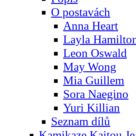
O postavách
Anna Heart
Layla Hamilto
Leon Oswald
May Wong
Mia Guillem
Sora Naegino
Yuri Killian
Seznam dílů
Kamikaze Kaitou Je