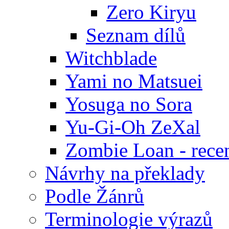
Zero Kiryu
Seznam dílů
Witchblade
Yami no Matsuei
Yosuga no Sora
Yu-Gi-Oh ZeXal
Zombie Loan - rece
Návrhy na překlady
Podle Žánrů
Terminologie výrazů