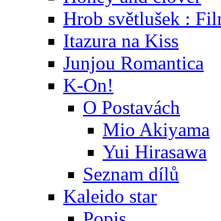
Hrob světlušek : Fi
Itazura na Kiss
Junjou Romantica
K-On!
O Postavách
Mio Akiyama
Yui Hirasawa
Seznam dílů
Kaleido star
Popis