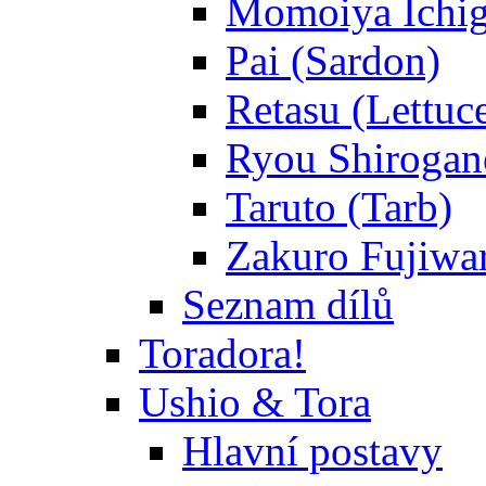
Momoiya Ichig
Pai (Sardon)
Retasu (Lettuc
Ryou Shirogane
Taruto (Tarb)
Zakuro Fujiwar
Seznam dílů
Toradora!
Ushio & Tora
Hlavní postavy