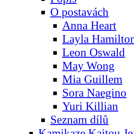
O postavách
Anna Heart
Layla Hamilto
Leon Oswald
May Wong
Mia Guillem
Sora Naegino
Yuri Killian
Seznam dílů
Kamikaze Kaitou Je