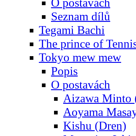
O postavách
Seznam dílů
Tegami Bachi
The prince of Tenni
Tokyo mew mew
Popis
O postavách
Aizawa Minto 
Aoyama Masay
Kishu (Dren)