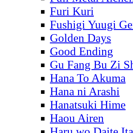
Furi Kuri
Fushigi Yuugi G
Golden Days
Good Ending
Gu Fang Bu Zi S
Hana To Akuma
Hana ni Arashi
Hanatsuki Hime
Haou Airen
Haru wo Daite It