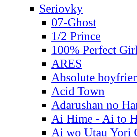
Seriovky
07-Ghost
1/2 Prince
100% Perfect Gir
ARES
Absolute boyfrie
Acid Town
Adarushan no H
Ai Hime - Ai to 
Ai wo Utau Yori 