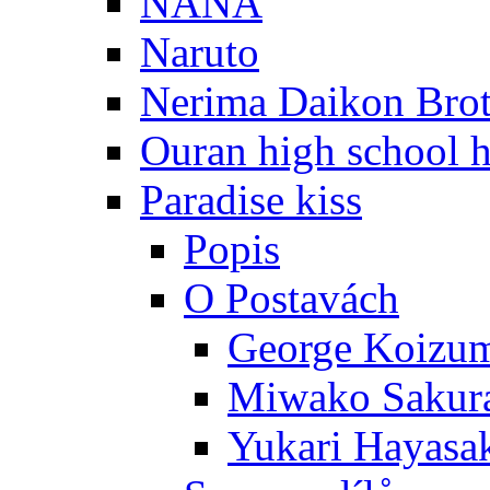
NANA
Naruto
Nerima Daikon Brot
Ouran high school h
Paradise kiss
Popis
O Postavách
George Koizu
Miwako Sakur
Yukari Hayasa