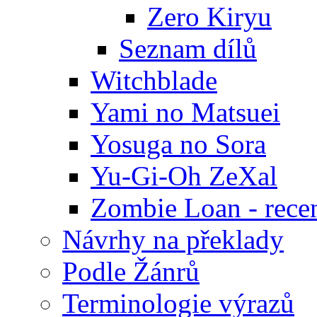
Zero Kiryu
Seznam dílů
Witchblade
Yami no Matsuei
Yosuga no Sora
Yu-Gi-Oh ZeXal
Zombie Loan - rece
Návrhy na překlady
Podle Žánrů
Terminologie výrazů