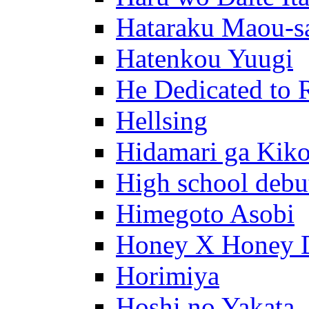
Hataraku Maou-s
Hatenkou Yuugi
He Dedicated to 
Hellsing
Hidamari ga Kik
High school debu
Himegoto Asobi
Honey X Honey 
Horimiya
Hoshi no Yakata