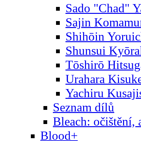
Sado "Chad" Y
Sajin Komamu
Shihōin Yoruic
Shunsui Kyōra
Tōshirō Hitsu
Urahara Kisuk
Yachiru Kusaji
Seznam dílů
Bleach: očištění, 
Blood+