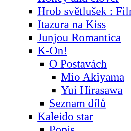
Hrob světlušek : Fi
Itazura na Kiss
Junjou Romantica
K-On!
O Postavách
Mio Akiyama
Yui Hirasawa
Seznam dílů
Kaleido star
Popis