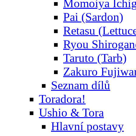
Momoiya Ichig
Pai (Sardon)
Retasu (Lettuc
Ryou Shirogane
Taruto (Tarb)
Zakuro Fujiwar
Seznam dílů
Toradora!
Ushio & Tora
Hlavní postavy