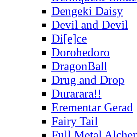
Dengeki Daisy
Devil and Devil
Di[e]ce
Dorohedoro
DragonBall
Drug and Drop
Durarara!!
Erementar Gerad
Fairy Tail
Full Metal Alche