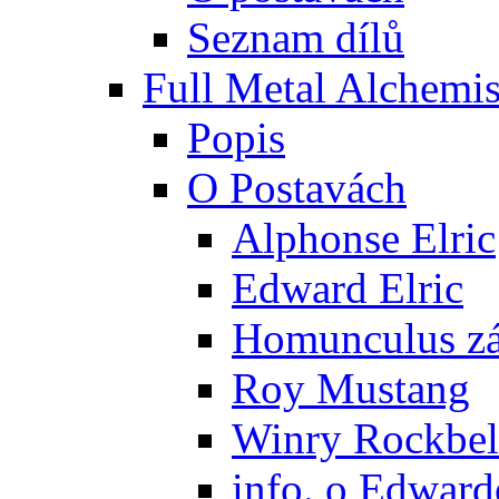
Seznam dílů
Full Metal Alchemis
Popis
O Postavách
Alphonse Elric
Edward Elric
Homunculus zák
Roy Mustang
Winry Rockbel
info. o Edward