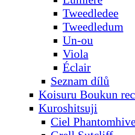
Tweedledee
Tweedledum
Un-ou
Viola
Éclair
Seznam dílů
Koisuru Boukun rec
Kuroshitsuji
Ciel Phantomhiv