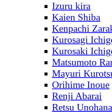
Izuru kira
Kaien Shiba
Kenpachi Zara
Kurosagi Ichig
Kurosaki Ichig
Matsumoto Ra
Mayuri Kurots
Orihime Inoue
Renji Abarai
Retsu Unohan