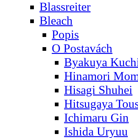
Blassreiter
Bleach
Popis
O Postavách
Byakuya Kuch
Hinamori Mo
Hisagi Shuhei
Hitsugaya Tou
Ichimaru Gin
Ishida Uryuu