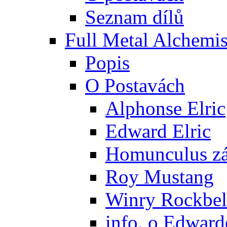
Seznam dílů
Full Metal Alchemis
Popis
O Postavách
Alphonse Elric
Edward Elric
Homunculus zák
Roy Mustang
Winry Rockbel
info. o Edward