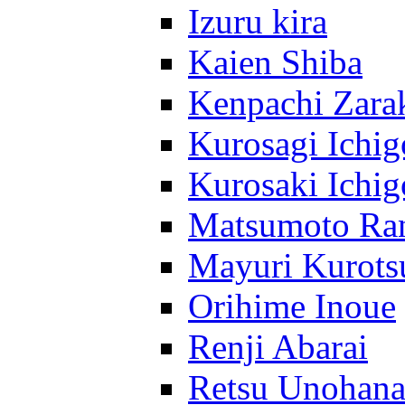
Izuru kira
Kaien Shiba
Kenpachi Zara
Kurosagi Ichig
Kurosaki Ichig
Matsumoto Ra
Mayuri Kurots
Orihime Inoue
Renji Abarai
Retsu Unohan