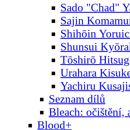
Sado "Chad" Y
Sajin Komamu
Shihōin Yoruic
Shunsui Kyōra
Tōshirō Hitsu
Urahara Kisuk
Yachiru Kusaji
Seznam dílů
Bleach: očištění, 
Blood+