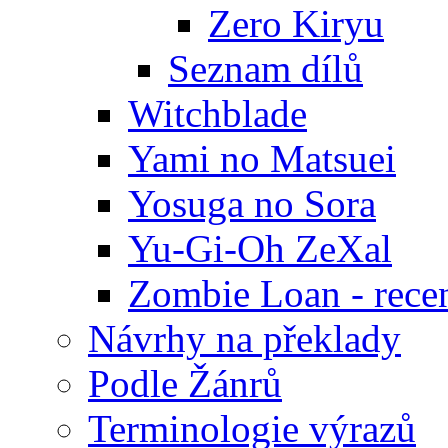
Zero Kiryu
Seznam dílů
Witchblade
Yami no Matsuei
Yosuga no Sora
Yu-Gi-Oh ZeXal
Zombie Loan - rece
Návrhy na překlady
Podle Žánrů
Terminologie výrazů