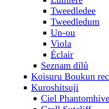
Tweedledee
Tweedledum
Un-ou
Viola
Éclair
Seznam dílů
Koisuru Boukun rec
Kuroshitsuji
Ciel Phantomhiv