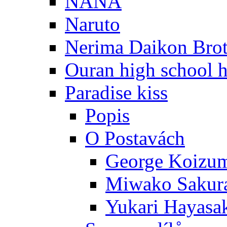
NANA
Naruto
Nerima Daikon Brot
Ouran high school h
Paradise kiss
Popis
O Postavách
George Koizu
Miwako Sakur
Yukari Hayasa