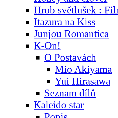
Hrob světlušek : Fi
Itazura na Kiss
Junjou Romantica
K-On!
O Postavách
Mio Akiyama
Yui Hirasawa
Seznam dílů
Kaleido star
Popis