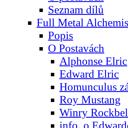
Seznam dílů
Full Metal Alchemis
Popis
O Postavách
Alphonse Elric
Edward Elric
Homunculus zák
Roy Mustang
Winry Rockbel
info. o Edward