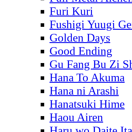
Furi Kuri
Fushigi Yuugi G
Golden Days
Good Ending
Gu Fang Bu Zi S
Hana To Akuma
Hana ni Arashi
Hanatsuki Hime
Haou Airen
Haru wo Daite It