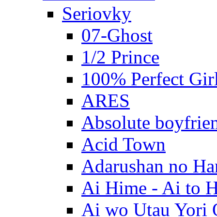
Seriovky
07-Ghost
1/2 Prince
100% Perfect Gir
ARES
Absolute boyfrie
Acid Town
Adarushan no H
Ai Hime - Ai to 
Ai wo Utau Yori 