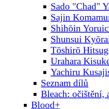
Sado "Chad" Y
Sajin Komamu
Shihōin Yoruic
Shunsui Kyōra
Tōshirō Hitsu
Urahara Kisuk
Yachiru Kusaji
Seznam dílů
Bleach: očištění, 
Blood+