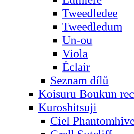
Tweedledee
Tweedledum
Un-ou
Viola
Éclair
Seznam dílů
Koisuru Boukun rec
Kuroshitsuji
Ciel Phantomhiv