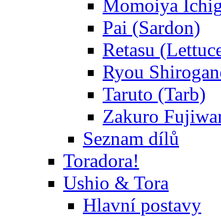
Momoiya Ichig
Pai (Sardon)
Retasu (Lettuc
Ryou Shirogane
Taruto (Tarb)
Zakuro Fujiwar
Seznam dílů
Toradora!
Ushio & Tora
Hlavní postavy