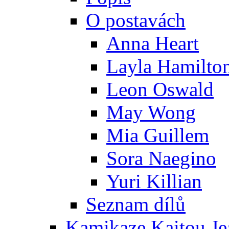
O postavách
Anna Heart
Layla Hamilto
Leon Oswald
May Wong
Mia Guillem
Sora Naegino
Yuri Killian
Seznam dílů
Kamikaze Kaitou Je