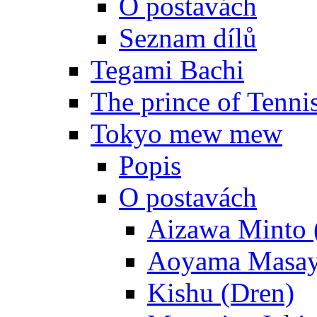
O postavách
Seznam dílů
Tegami Bachi
The prince of Tenni
Tokyo mew mew
Popis
O postavách
Aizawa Minto 
Aoyama Masay
Kishu (Dren)