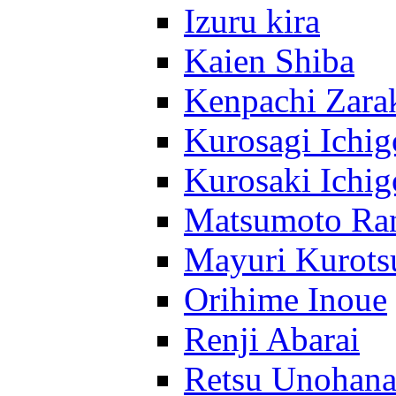
Izuru kira
Kaien Shiba
Kenpachi Zara
Kurosagi Ichig
Kurosaki Ichig
Matsumoto Ra
Mayuri Kurots
Orihime Inoue
Renji Abarai
Retsu Unohan