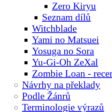
Zero Kiryu
Seznam dílů
Witchblade
Yami no Matsuei
Yosuga no Sora
Yu-Gi-Oh ZeXal
Zombie Loan - rece
Návrhy na překlady
Podle Žánrů
Terminologie výrazů