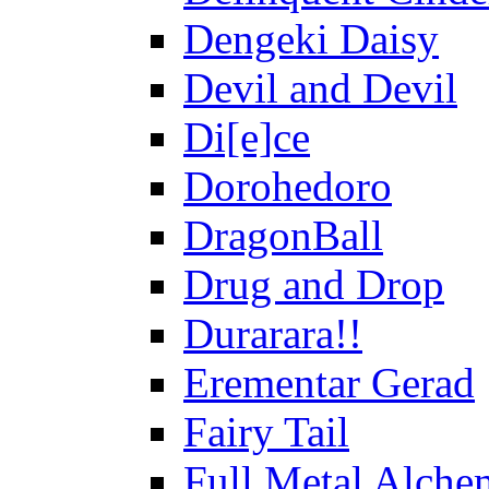
Dengeki Daisy
Devil and Devil
Di[e]ce
Dorohedoro
DragonBall
Drug and Drop
Durarara!!
Erementar Gerad
Fairy Tail
Full Metal Alche