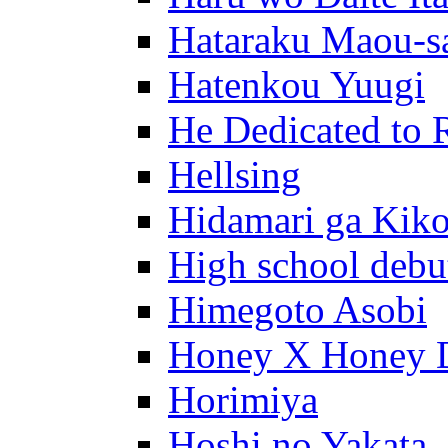
Hataraku Maou-s
Hatenkou Yuugi
He Dedicated to 
Hellsing
Hidamari ga Kik
High school debu
Himegoto Asobi
Honey X Honey 
Horimiya
Hoshi no Yakata