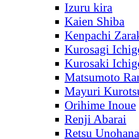
Izuru kira
Kaien Shiba
Kenpachi Zara
Kurosagi Ichig
Kurosaki Ichig
Matsumoto Ra
Mayuri Kurots
Orihime Inoue
Renji Abarai
Retsu Unohan