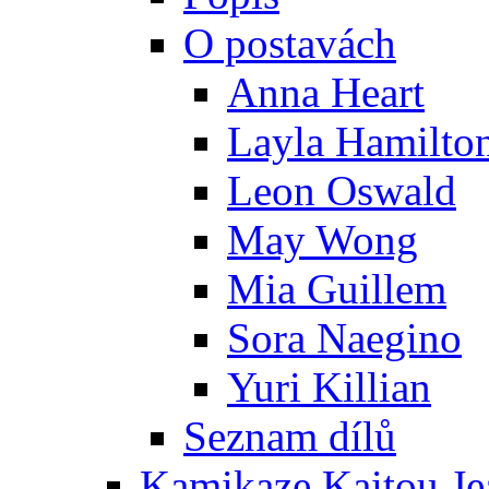
O postavách
Anna Heart
Layla Hamilto
Leon Oswald
May Wong
Mia Guillem
Sora Naegino
Yuri Killian
Seznam dílů
Kamikaze Kaitou Je