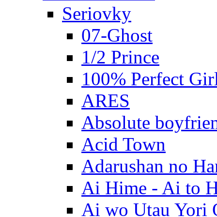
Seriovky
07-Ghost
1/2 Prince
100% Perfect Gir
ARES
Absolute boyfrie
Acid Town
Adarushan no H
Ai Hime - Ai to 
Ai wo Utau Yori 