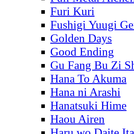
Furi Kuri
Fushigi Yuugi G
Golden Days
Good Ending
Gu Fang Bu Zi S
Hana To Akuma
Hana ni Arashi
Hanatsuki Hime
Haou Airen
Haru wo Daite It