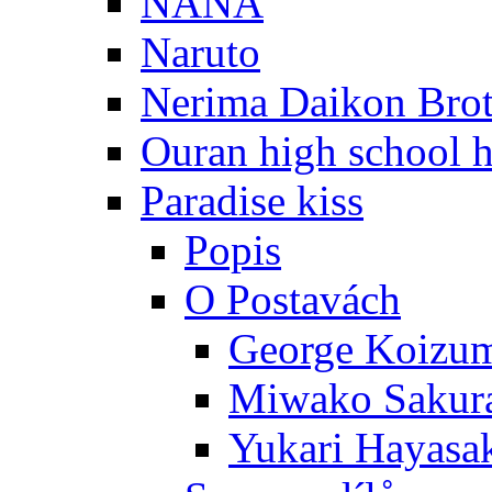
NANA
Naruto
Nerima Daikon Brot
Ouran high school h
Paradise kiss
Popis
O Postavách
George Koizu
Miwako Sakur
Yukari Hayasa