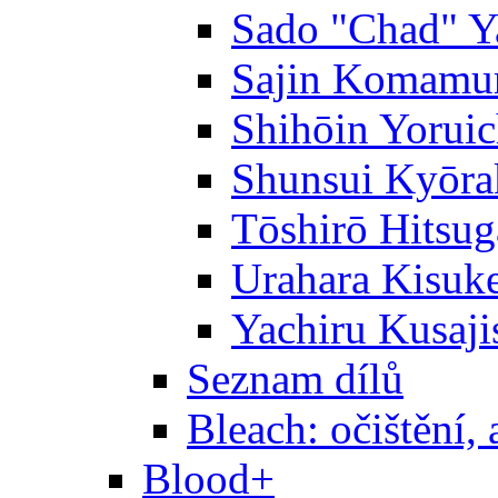
Sado "Chad" Y
Sajin Komamu
Shihōin Yoruic
Shunsui Kyōra
Tōshirō Hitsu
Urahara Kisuk
Yachiru Kusaji
Seznam dílů
Bleach: očištění, 
Blood+