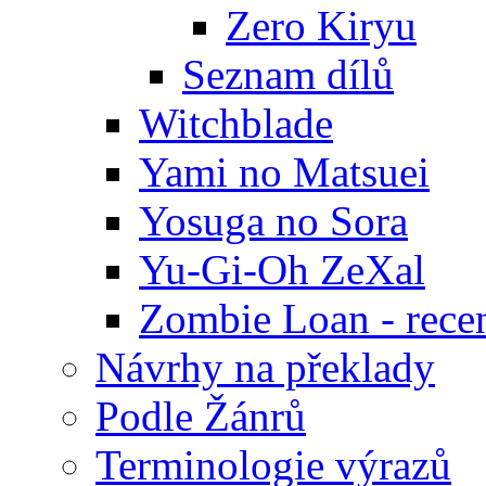
Zero Kiryu
Seznam dílů
Witchblade
Yami no Matsuei
Yosuga no Sora
Yu-Gi-Oh ZeXal
Zombie Loan - rece
Návrhy na překlady
Podle Žánrů
Terminologie výrazů