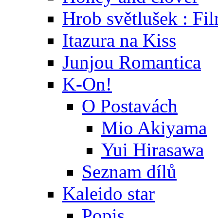
Hrob světlušek : Fi
Itazura na Kiss
Junjou Romantica
K-On!
O Postavách
Mio Akiyama
Yui Hirasawa
Seznam dílů
Kaleido star
Popis