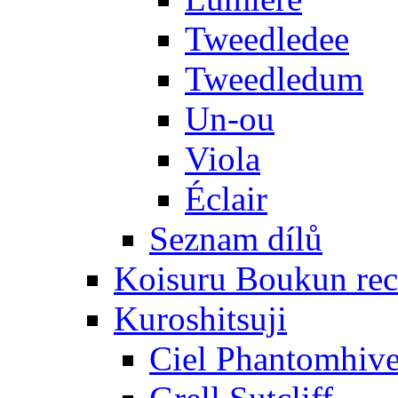
Tweedledee
Tweedledum
Un-ou
Viola
Éclair
Seznam dílů
Koisuru Boukun rec
Kuroshitsuji
Ciel Phantomhiv