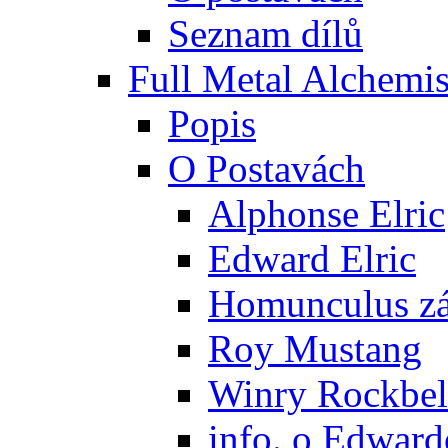
Seznam dílů
Full Metal Alchemis
Popis
O Postavách
Alphonse Elric
Edward Elric
Homunculus zák
Roy Mustang
Winry Rockbel
info. o Edward