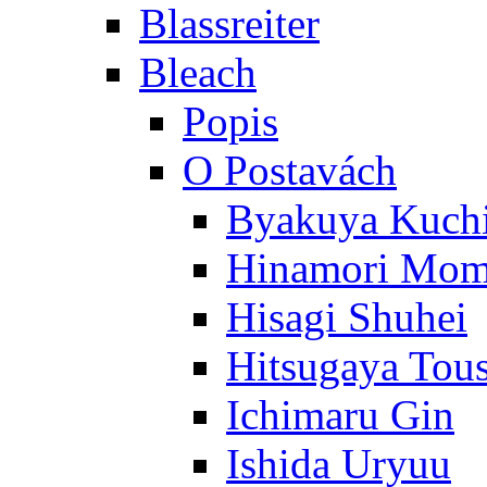
Blassreiter
Bleach
Popis
O Postavách
Byakuya Kuch
Hinamori Mo
Hisagi Shuhei
Hitsugaya Tou
Ichimaru Gin
Ishida Uryuu