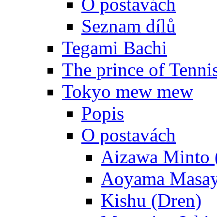
O postavách
Seznam dílů
Tegami Bachi
The prince of Tenni
Tokyo mew mew
Popis
O postavách
Aizawa Minto 
Aoyama Masay
Kishu (Dren)