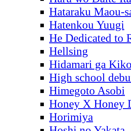
Hataraku Maou-s
Hatenkou Yuugi
He Dedicated to 
Hellsing
Hidamari ga Kik
High school debu
Himegoto Asobi
Honey X Honey 
Horimiya
Hoshi no Yakata