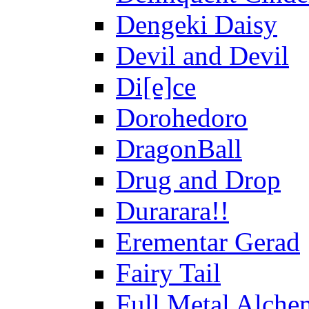
Dengeki Daisy
Devil and Devil
Di[e]ce
Dorohedoro
DragonBall
Drug and Drop
Durarara!!
Erementar Gerad
Fairy Tail
Full Metal Alche