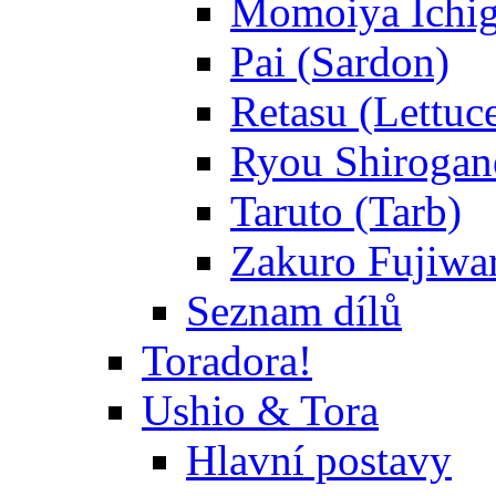
Momoiya Ichig
Pai (Sardon)
Retasu (Lettuc
Ryou Shirogane
Taruto (Tarb)
Zakuro Fujiwar
Seznam dílů
Toradora!
Ushio & Tora
Hlavní postavy