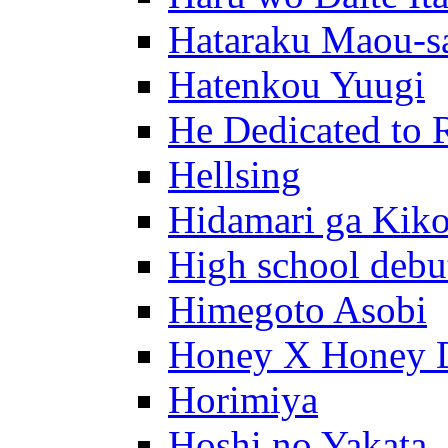
Hataraku Maou-s
Hatenkou Yuugi
He Dedicated to 
Hellsing
Hidamari ga Kik
High school debu
Himegoto Asobi
Honey X Honey 
Horimiya
Hoshi no Yakata