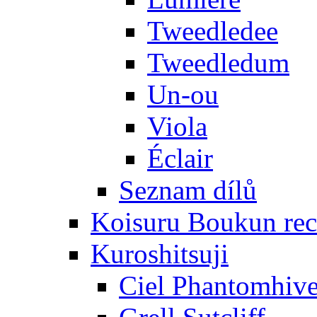
Tweedledee
Tweedledum
Un-ou
Viola
Éclair
Seznam dílů
Koisuru Boukun rec
Kuroshitsuji
Ciel Phantomhiv