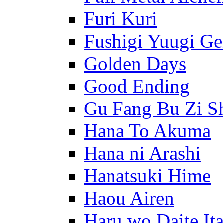
Furi Kuri
Fushigi Yuugi G
Golden Days
Good Ending
Gu Fang Bu Zi S
Hana To Akuma
Hana ni Arashi
Hanatsuki Hime
Haou Airen
Haru wo Daite It