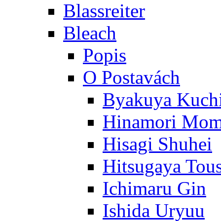
Blassreiter
Bleach
Popis
O Postavách
Byakuya Kuch
Hinamori Mo
Hisagi Shuhei
Hitsugaya Tou
Ichimaru Gin
Ishida Uryuu