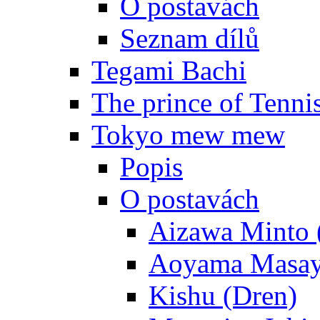
O postavách
Seznam dílů
Tegami Bachi
The prince of Tenni
Tokyo mew mew
Popis
O postavách
Aizawa Minto 
Aoyama Masay
Kishu (Dren)