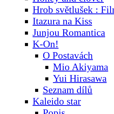
Hrob světlušek : Fi
Itazura na Kiss
Junjou Romantica
K-On!
O Postavách
Mio Akiyama
Yui Hirasawa
Seznam dílů
Kaleido star
Popis