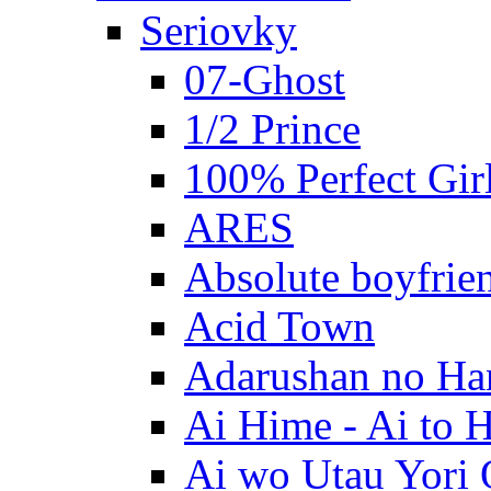
Seriovky
07-Ghost
1/2 Prince
100% Perfect Gir
ARES
Absolute boyfrie
Acid Town
Adarushan no H
Ai Hime - Ai to 
Ai wo Utau Yori 