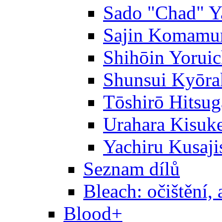
Sado "Chad" Y
Sajin Komamu
Shihōin Yoruic
Shunsui Kyōra
Tōshirō Hitsu
Urahara Kisuk
Yachiru Kusaji
Seznam dílů
Bleach: očištění, 
Blood+