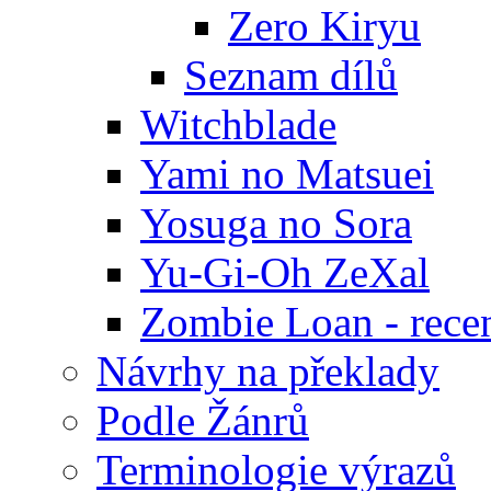
Zero Kiryu
Seznam dílů
Witchblade
Yami no Matsuei
Yosuga no Sora
Yu-Gi-Oh ZeXal
Zombie Loan - rece
Návrhy na překlady
Podle Žánrů
Terminologie výrazů