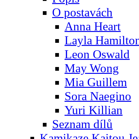
O postavách
Anna Heart
Layla Hamilto
Leon Oswald
May Wong
Mia Guillem
Sora Naegino
Yuri Killian
Seznam dílů
Kamikaze Kaitou Je