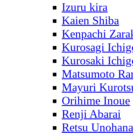
Izuru kira
Kaien Shiba
Kenpachi Zara
Kurosagi Ichig
Kurosaki Ichig
Matsumoto Ra
Mayuri Kurots
Orihime Inoue
Renji Abarai
Retsu Unohan