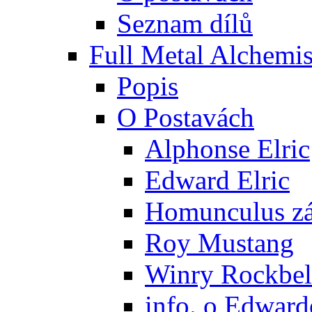
Seznam dílů
Full Metal Alchemis
Popis
O Postavách
Alphonse Elric
Edward Elric
Homunculus zák
Roy Mustang
Winry Rockbel
info. o Edward