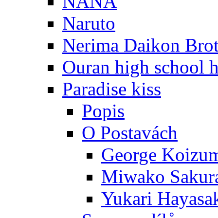
NANA
Naruto
Nerima Daikon Brot
Ouran high school h
Paradise kiss
Popis
O Postavách
George Koizu
Miwako Sakur
Yukari Hayasa