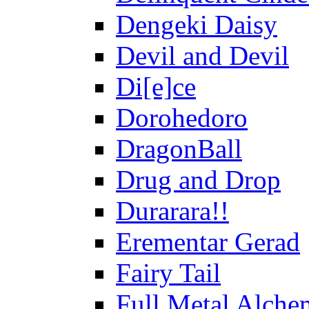
Dengeki Daisy
Devil and Devil
Di[e]ce
Dorohedoro
DragonBall
Drug and Drop
Durarara!!
Erementar Gerad
Fairy Tail
Full Metal Alche