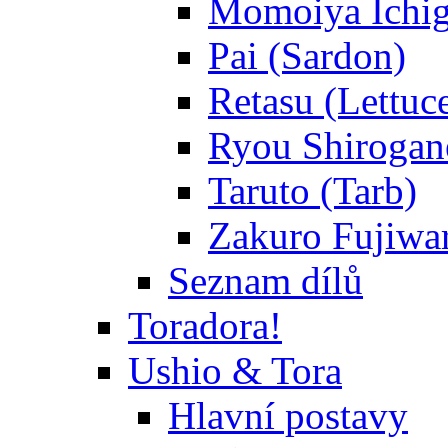
Momoiya Ichig
Pai (Sardon)
Retasu (Lettuc
Ryou Shirogane
Taruto (Tarb)
Zakuro Fujiwar
Seznam dílů
Toradora!
Ushio & Tora
Hlavní postavy